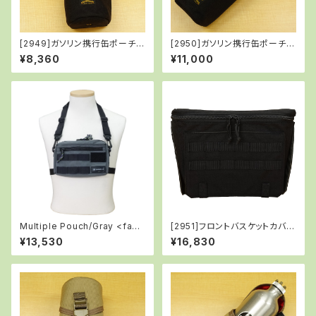
[2949]ガソリン携行缶ポーチ/
[2950]ガソリン携行缶ポーチ(B
BLACK
LACK)＋ガソリン携行缶セット
¥8,360
¥11,000
Multiple Pouch/Gray <fact
[2951]フロントバスケットカバー
ory-b×SUBROC>
バッグ/BLACK
¥13,530
¥16,830