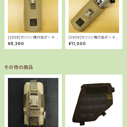
[2938]ガソリン携行缶ポーチ/
[2939]ガソリン携行缶ポーチ
TAN
(TAN)＋ガソリン携行缶セット
¥8,360
¥11,000
その他の商品