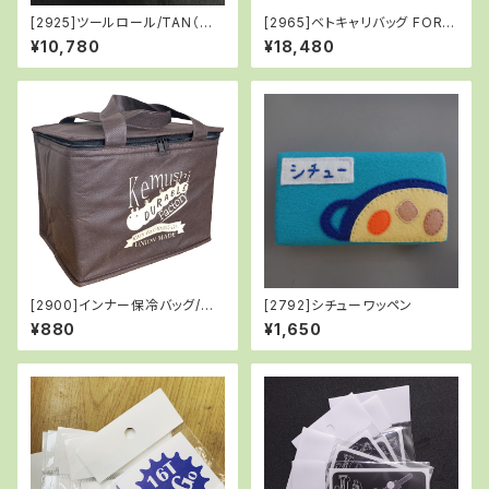
[2925]ツールロール/TAN（工
[2965]ベトキャリバッグ FOR C
具なし）
125/BLACK
¥10,780
¥18,480
[2900]インナー保冷バッグ/ブ
[2792]シチューワッペン
ラウン
¥880
¥1,650