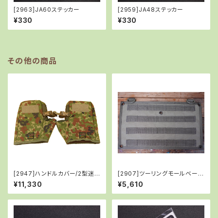
[2963]JA60ステッカー
[2959]JA48ステッカー
¥330
¥330
その他の商品
[2947]ハンドルカバー/2型迷
[2907]ツーリングモールベース
彩(JAPAN GROUND SELF-D
(L)/TAN
¥11,330
¥5,610
EFENSE FORCE 2型迷彩)