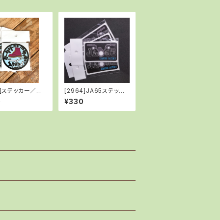
6]ステッカー／８
[2964]JA65ステッカ
ル
ー
0
¥330