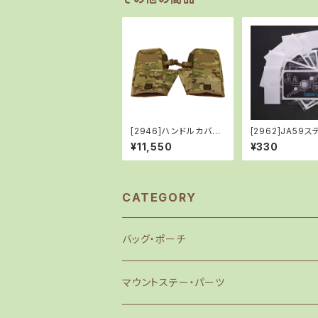
[2946]ハンドルカバー/
[2962]JA59ス
MULTICAM
ー
¥11,550
¥330
CATEGORY
バッグ・ポーチ
マウントステー・パーツ