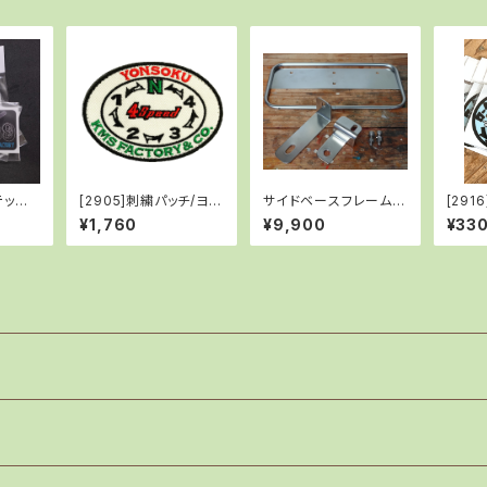
テッカ
[2905]刺繍パッチ/ヨン
サイドベースフレーム/
[291
ソク
スーパーカブ・クロスカ
ホー
¥1,760
¥9,900
¥33
ブ・C125