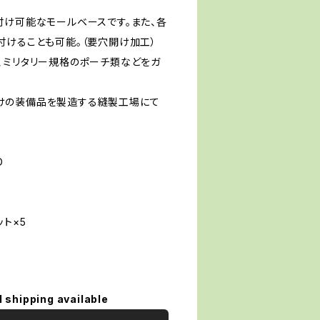
付け可能なモールベースです。また、各
付けることも可能。（要穴開け加工）
、ミリタリー規格のポーチ類などをガ
。
けの装備品を製造する縫製工場にて
D
m
ト×5
l shipping available