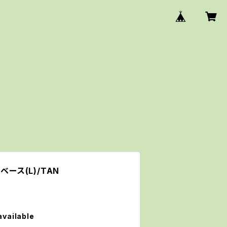
ベース(L)/TAN
available