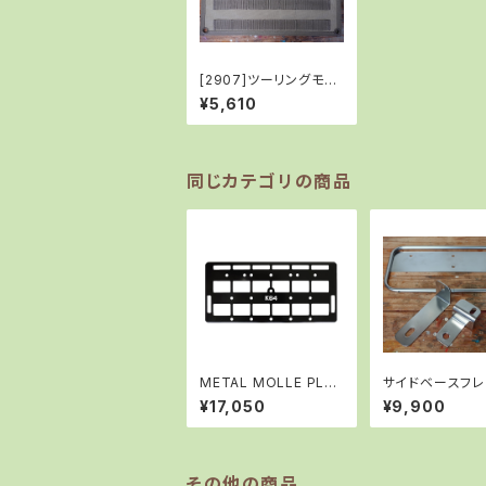
[2907]ツーリングモー
ルベース(L)/TAN
¥5,610
同じカテゴリの商品
METAL MOLLE PLA
サイドベースフレ
TE K64（メタル モール
スーパーカブ・ク
¥17,050
¥9,900
プレート K64）/BLACK
ブ・C125
その他の商品