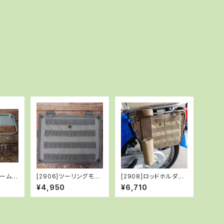
ーム/
[2906]ツーリングモー
[2908]ロッドホルダー
ロスカ
ルベース(M)/TAN
A-TYPE/COYOTE B
¥4,950
¥6,710
ROWN