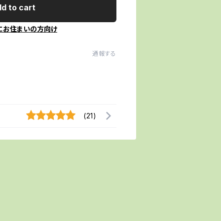
d to cart
にお住まいの方向け
通報する
(21)