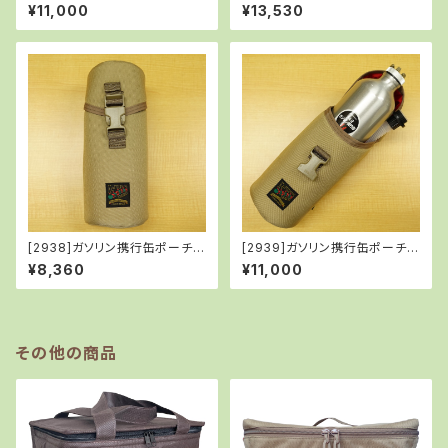
LACK)＋ガソリン携行缶セット
ory-b×SUBROC>
¥11,000
¥13,530
[2938]ガソリン携行缶ポーチ/
[2939]ガソリン携行缶ポーチ
TAN
(TAN)＋ガソリン携行缶セット
¥8,360
¥11,000
その他の商品