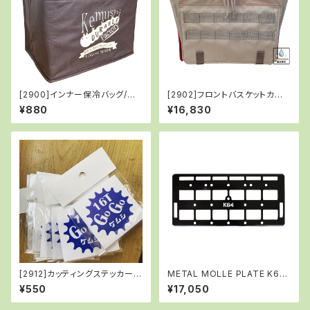
[2900]インナー保冷バッグ/ブ
[2902]フロントバスケットカバ
ラウン
ーバッグ/TAN
¥880
¥16,830
[2912]カッティングステッカー/1
METAL MOLLE PLATE K64
6T
（メタル モール プレート K64）/
¥550
¥17,050
BLACK