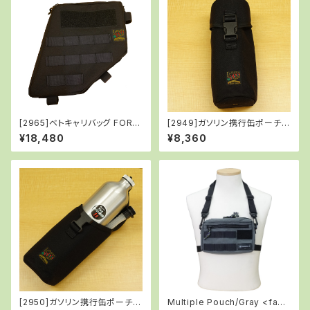
[2965]ベトキャリバッグ FOR C
[2949]ガソリン携行缶ポーチ/
125/BLACK
BLACK
¥18,480
¥8,360
[2950]ガソリン携行缶ポーチ(B
Multiple Pouch/Gray <fact