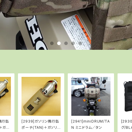
ン携行缶
[2939]ガソリン携行缶
[2941]miniDRUM/TA
[293
)＋ガソ
ポーチ(TAN)＋ガソリン
N ミニドラム／タン
グ/BL