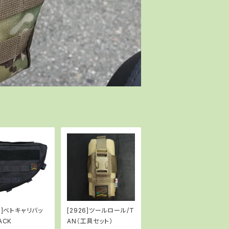
0]ベトキャリバッ
[2926]ツールロール/T
ACK
AN（工具セット）