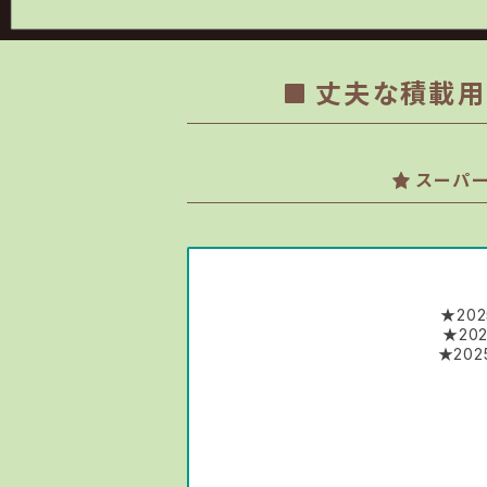
丈夫な積載用品
スーパー
★20
★20
★20