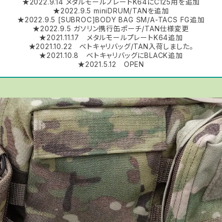
★2022.9.14 メタルモールプレートK64にC125用を追加
★2022.9.5 miniDRUM/TANを追加
★2022.9.5 [SUBROC]BODY BAG SM/A-TACS FG追加
★2022.9.5 ガソリン携行缶ポーチ/TAN仕様変更
★2021.11.17 メタルモールプレートK64追加
★2021.10.22 ベトキャリバッグ/TAN入荷しました。
★2021.10.8 ベトキャリバッグにBLACK追加
★2021.5.12 OPEN